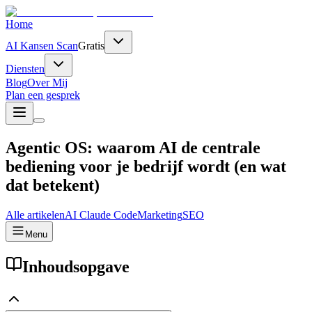
Home
AI Kansen Scan
Gratis
Diensten
Blog
Over Mij
Plan een gesprek
Agentic OS: waarom AI de centrale
bediening voor je bedrijf wordt (en wat
dat betekent)
Alle artikelen
AI
Claude Code
Marketing
SEO
Menu
Inhoudsopgave