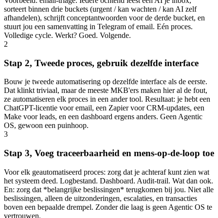
Voorbeeld: email-triage. Iedere ochtend leest een AI je inbox,
sorteert binnen drie buckets (urgent / kan wachten / kan AI zelf
afhandelen), schrijft conceptantwoorden voor de derde bucket, en
stuurt jou een samenvatting in Telegram of email. Eén proces.
Volledige cycle. Werkt? Goed. Volgende.
2
Stap 2, Tweede proces, gebruik dezelfde interface
Bouw je tweede automatisering op dezelfde interface als de eerste.
Dat klinkt triviaal, maar de meeste MKB'ers maken hier al de fout,
ze automatiseren elk proces in een ander tool. Resultaat: je hebt een
ChatGPT-licentie voor email, een Zapier voor CRM-updates, een
Make voor leads, en een dashboard ergens anders. Geen Agentic
OS, gewoon een puinhoop.
3
Stap 3, Voeg traceerbaarheid en mens-op-de-loop toe
Voor elk geautomatiseerd proces: zorg dat je achteraf kunt zien wat
het systeem deed. Logbestand. Dashboard. Audit-trail. Wat dan ook.
En: zorg dat *belangrijke beslissingen* terugkomen bij jou. Niet alle
beslissingen, alleen de uitzonderingen, escalaties, en transacties
boven een bepaalde drempel. Zonder die laag is geen Agentic OS te
vertrouwen.