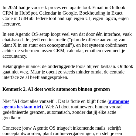
In 2024 had je voor elk proces een aparte tool. Email in Outlook.
CRM in HubSpot. Calendar in Google. Boekhouding in Exact.
Code in GitHub. Iedere tool had zijn eigen UI, eigen logica, eigen
leercurve.
In een Agentic OS-setup loopt veel van dat door één interface, vaak
chat-based. Je geeft een instructie ("plan de offerte aanvraag van
klant X in en stuur een conceptmail"), en het systeem coördineert
achter de schermen tussen CRM, calendar, email en eventueel je
accountancy.
Belangrijke nuance: de onderliggende tools blijven bestaan. Outlook
gaat niet weg. Maar je opent ze steeds minder omdat de centrale
interface ze al heeft aangesproken.
Kenmerk 2, AI doet werk autonoom binnen grenzen
Niet "AI doet alles vanzelf". Dat is fictie en blijft fictie (
autonome
agents bestaan niet
). Wel: AI doet routinewerk binnen vooraf
gedefinieerde grenzen, automatisch, zonder dat jij elke actie
goedkeurt.
Concreet: jouw Agentic OS triagee't inkomende mails, schrijft
conceptantwoorden, plant routinevergaderingen, en stelt je een