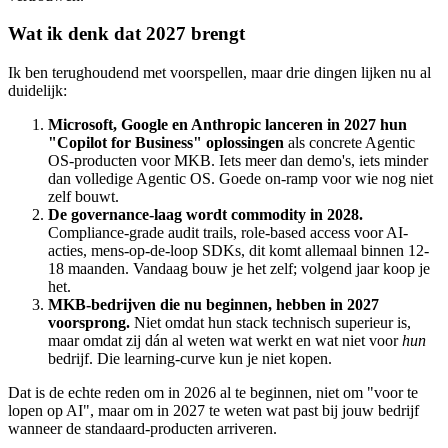
Wat ik denk dat 2027 brengt
Ik ben terughoudend met voorspellen, maar drie dingen lijken nu al
duidelijk:
Microsoft, Google en Anthropic lanceren in 2027 hun
"Copilot for Business" oplossingen
als concrete Agentic
OS-producten voor MKB. Iets meer dan demo's, iets minder
dan volledige Agentic OS. Goede on-ramp voor wie nog niet
zelf bouwt.
De governance-laag wordt commodity in 2028.
Compliance-grade audit trails, role-based access voor AI-
acties, mens-op-de-loop SDKs, dit komt allemaal binnen 12-
18 maanden. Vandaag bouw je het zelf; volgend jaar koop je
het.
MKB-bedrijven die nu beginnen, hebben in 2027
voorsprong.
Niet omdat hun stack technisch superieur is,
maar omdat zij dán al weten wat werkt en wat niet voor
hun
bedrijf. Die learning-curve kun je niet kopen.
Dat is de echte reden om in 2026 al te beginnen, niet om "voor te
lopen op AI", maar om in 2027 te weten wat past bij jouw bedrijf
wanneer de standaard-producten arriveren.