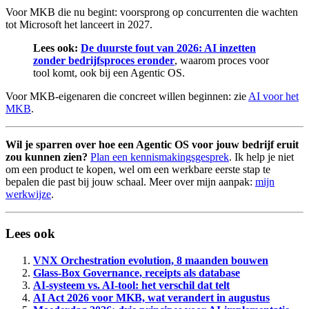
Voor MKB die nu begint: voorsprong op concurrenten die wachten
tot Microsoft het lanceert in 2027.
Lees ook:
De duurste fout van 2026: AI inzetten
zonder bedrijfsproces eronder
, waarom proces voor
tool komt, ook bij een Agentic OS.
Voor MKB-eigenaren die concreet willen beginnen: zie
AI voor het
MKB
.
Wil je sparren over hoe een Agentic OS voor jouw bedrijf eruit
zou kunnen zien?
Plan een kennismakingsgesprek
. Ik help je niet
om een product te kopen, wel om een werkbare eerste stap te
bepalen die past bij jouw schaal. Meer over mijn aanpak:
mijn
werkwijze
.
Lees ook
VNX Orchestration evolution, 8 maanden bouwen
Glass-Box Governance, receipts als database
AI-systeem vs. AI-tool: het verschil dat telt
AI Act 2026 voor MKB, wat verandert in augustus