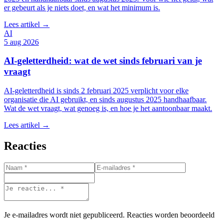
er gebeurt als je niets doet, en wat het minimum is.
Lees artikel →
AI
5 aug 2026
AI-geletterdheid: wat de wet sinds februari van je
vraagt
AI-geletterdheid is sinds 2 februari 2025 verplicht voor elke
organisatie die AI gebruikt, en sinds augustus 2025 handhaafbaar.
Wat de wet vraagt, wat genoeg is, en hoe je het aantoonbaar maakt.
Lees artikel →
Reacties
Je e-mailadres wordt niet gepubliceerd. Reacties worden beoordeeld