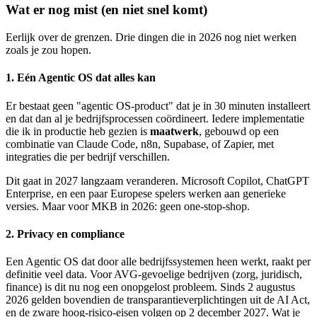
Wat er nog mist (en niet snel komt)
Eerlijk over de grenzen. Drie dingen die in 2026 nog niet werken
zoals je zou hopen.
1. Eén Agentic OS dat alles kan
Er bestaat geen "agentic OS-product" dat je in 30 minuten installeert
en dat dan al je bedrijfsprocessen coördineert. Iedere implementatie
die ik in productie heb gezien is
maatwerk
, gebouwd op een
combinatie van Claude Code, n8n, Supabase, of Zapier, met
integraties die per bedrijf verschillen.
Dit gaat in 2027 langzaam veranderen. Microsoft Copilot, ChatGPT
Enterprise, en een paar Europese spelers werken aan generieke
versies. Maar voor MKB in 2026: geen one-stop-shop.
2. Privacy en compliance
Een Agentic OS dat door alle bedrijfssystemen heen werkt, raakt per
definitie veel data. Voor AVG-gevoelige bedrijven (zorg, juridisch,
finance) is dit nu nog een onopgelost probleem. Sinds 2 augustus
2026 gelden bovendien de transparantieverplichtingen uit de AI Act,
en de zware hoog-risico-eisen volgen op 2 december 2027. Wat je