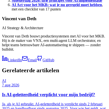
Moederdag 2026: drie principes voor AI-implementatie
AI Act voor het MKB: wat je nu geregeld moet hebben
,
met een checklist van 17 punten
Vincent van Deth
AI Strategy & Architecture
Vincent van Deth bouwt productiesystemen met AI voor het MKB.
Hij is de maker van VNX, een multi-agent LLM orchestrator, en
helpt teams betrouwbare AI-automatisering te shippen — zonder
bullshit.
LinkedIn
Email
GitHub
Gerelateerde artikelen
AI
7 aug 2026
Is AI-geletterdheid verplicht voor mijn bedrijf?
Ja, als je AI gebruikt. AI-geletterdheid is verplicht sinds 2 februari
2025 en handhaafbaar sinds augustus 2025. Voor wie het geldt, wat