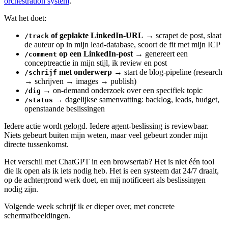
orchestration system
.
Wat het doet:
of geplakte LinkedIn-URL
→ scrapet de post, slaat
/track
de auteur op in mijn lead-database, scoort de fit met mijn ICP
op een LinkedIn-post
→ genereert een
/comment
conceptreactie in mijn stijl, ik review en post
met onderwerp
→ start de blog-pipeline (research
/schrijf
→ schrijven → images → publish)
→ on-demand onderzoek over een specifiek topic
/dig
→ dagelijkse samenvatting: backlog, leads, budget,
/status
openstaande beslissingen
Iedere actie wordt gelogd. Iedere agent-beslissing is reviewbaar.
Niets gebeurt buiten mijn weten, maar veel gebeurt zonder mijn
directe tussenkomst.
Het verschil met ChatGPT in een browsertab? Het is niet één tool
die ik open als ik iets nodig heb. Het is een systeem dat 24/7 draait,
op de achtergrond werk doet, en mij notificeert als beslissingen
nodig zijn.
Volgende week schrijf ik er dieper over, met concrete
schermafbeeldingen.