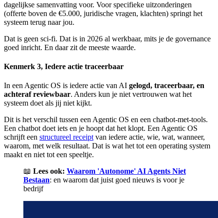
dagelijkse samenvatting voor. Voor specifieke uitzonderingen
(offerte boven de €5.000, juridische vragen, klachten) springt het
systeem terug naar jou.
Dat is geen sci-fi. Dat is in 2026 al werkbaar, mits je de governance
goed inricht. En daar zit de meeste waarde.
Kenmerk 3, Iedere actie traceerbaar
In een Agentic OS is iedere actie van AI
gelogd, traceerbaar, en
achteraf reviewbaar
. Anders kun je niet vertrouwen wat het
systeem doet als jij niet kijkt.
Dit is het verschil tussen een Agentic OS en een chatbot-met-tools.
Een chatbot doet iets en je hoopt dat het klopt. Een Agentic OS
schrijft een
structureel receipt
van iedere actie, wie, wat, wanneer,
waarom, met welk resultaat. Dat is wat het tot een operating system
maakt en niet tot een speeltje.
📖
Lees ook:
Waarom 'Autonome' AI Agents Niet
Bestaan
: en waarom dat juist goed nieuws is voor je
bedrijf