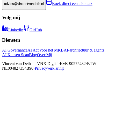
Boek direct een afspraak
advies@vincentvandeth.nl
Volg mij
LinkedIn
GitHub
Diensten
AI Governance
AI Act voor het MKB
AI-architectuur & agents
AI Kansen Scan
Blog
Over Mij
Vincent van Deth — VNX Digital
·
KvK 90575482
·
BTW
NL004827354B90
·
Privacyverklaring