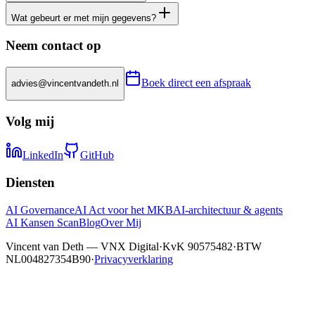
Wat gebeurt er met mijn gegevens?
Neem contact op
Boek direct een afspraak
advies@vincentvandeth.nl
Volg mij
LinkedIn
GitHub
Diensten
AI Governance
AI Act voor het MKB
AI-architectuur & agents
AI Kansen Scan
Blog
Over Mij
Vincent van Deth — VNX Digital
·
KvK 90575482
·
BTW
NL004827354B90
·
Privacyverklaring