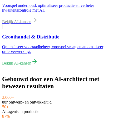
Voorspel onderhoud, optimaliseer productie en verbeter
kwaliteitscontrole met AI.
Bekijk AI-kansen
Groothandel & Distributie
Optimaliseer voorraadbeheer, voorspel vraag en automatiseer
orderverwerking.
Bekijk AI-kansen
Gebouwd door een AI-architect met
bewezen resultaten
3.000+
uur ontwerp- en ontwikkeltijd
50+
AI-agents in productie
87%