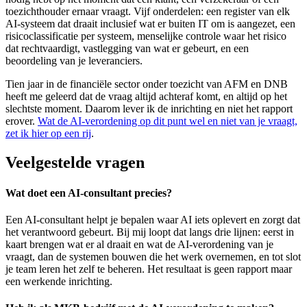
toezichthouder ernaar vraagt. Vijf onderdelen: een register van elk
AI-systeem dat draait inclusief wat er buiten IT om is aangezet, een
risicoclassificatie per systeem, menselijke controle waar het risico
dat rechtvaardigt, vastlegging van wat er gebeurt, en een
beoordeling van je leveranciers.
Tien jaar in de financiële sector onder toezicht van AFM en DNB
heeft me geleerd dat de vraag altijd achteraf komt, en altijd op het
slechtste moment. Daarom lever ik de inrichting en niet het rapport
erover.
Wat de AI-verordening op dit punt wel en niet van je vraagt,
zet ik hier op een rij
.
Veelgestelde vragen
Wat doet een AI-consultant precies?
Een AI-consultant helpt je bepalen waar AI iets oplevert en zorgt dat
het verantwoord gebeurt. Bij mij loopt dat langs drie lijnen: eerst in
kaart brengen wat er al draait en wat de AI-verordening van je
vraagt, dan de systemen bouwen die het werk overnemen, en tot slot
je team leren het zelf te beheren. Het resultaat is geen rapport maar
een werkende inrichting.