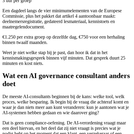
3 uur per groep
Een dagdeel langs de vier minimumelementen van de Europese
Commissie, plus het pakket dat artikel 4 aantoonbaar maakt:
deelnemersregistratie, gedateerd lesmateriaal, kennistoets en
maatregelendocument.
€1.250 per extra groep op dezelfde dag, €750 voor een herhaling
binnen twaalf maanden.
Weet je niet welke stap bij je past, dan hoor ik dat in het
kennismakingsgesprek binnen vijf minuten. Dat gesprek duurt 25
minuten en kost niets.
Wat een AI governance consultant anders
doet
De meeste AI-consultants beginnen bij de kans: welke tool, welk
proces, welke besparing. Ik begin bij de vraag die achteraf komt en
waar je dan niets meer aan kunt veranderen: kun je aantonen wat je
AI-systemen hebben gedaan en wie daarover ging?
Dat is geen compliance-oefening. De AI-verordening vraagt maar
een deel hiervan, en het deel dat zij niet vraagt is precies wat je
nodig hebt op het moment dat een klant, een verzekeraar of een