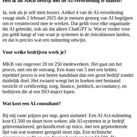
Heb ik als MKB-bedrijf met de AI-verordening te maken?
Ja, ook als je zelf niets bouwt. Artikel 4 van de AI-verordening
vraagt sinds 2 februari 2025 dat je mensen genoeg van AI begrijpen
om er verantwoord mee te werken. Dat geldt voor elke organisatie
die AI gebruikt, ook als dat alleen ChatGPT is. Wat er verder voor
jou geldt hangt af van waar je systemen in de risicoklassen landen,
en dat is precies wat een nulmeting uitwijst.
Voor welke bedrijven werk je?
MKB van ongeveer 20 tot 250 medewerkers. Het gaat om het
proces, niet om de omvang. Een team van 5 met een helder,
repetitief proces is een betere kandidaat dan een groot bedrijf zonder
duidelijk doel. Het zwaarst weegt het in hoeken met bestaand
toezicht of certificering: zorg, finance, juridisch, accountancy, en
bedrijven die al een ISO-traject lopen.
Wat kost een AI-consultant?
Bij mij vaste prijzen per stap, geen uurtarief. Een AI Act-nulmeting
kost €1.500 en duurt twee weken: alle AI-systemen in je bedrijf
geïnventariseerd, geclassificeerd op risico, met een geprioriteerde
lijst van wat wanneer geregeld moet zijn. Een technische