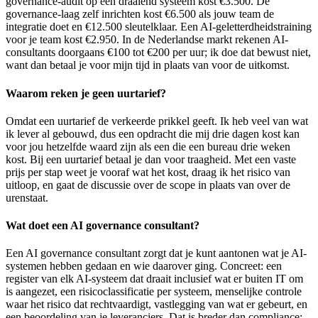
governance-audit op een draaiend systeem kost €3.500. De
governance-laag zelf inrichten kost €6.500 als jouw team de
integratie doet en €12.500 sleutelklaar. Een AI-geletterdheidstraining
voor je team kost €2.950. In de Nederlandse markt rekenen AI-
consultants doorgaans €100 tot €200 per uur; ik doe dat bewust niet,
want dan betaal je voor mijn tijd in plaats van voor de uitkomst.
Waarom reken je geen uurtarief?
Omdat een uurtarief de verkeerde prikkel geeft. Ik heb veel van wat
ik lever al gebouwd, dus een opdracht die mij drie dagen kost kan
voor jou hetzelfde waard zijn als een die een bureau drie weken
kost. Bij een uurtarief betaal je dan voor traagheid. Met een vaste
prijs per stap weet je vooraf wat het kost, draag ik het risico van
uitloop, en gaat de discussie over de scope in plaats van over de
urenstaat.
Wat doet een AI governance consultant?
Een AI governance consultant zorgt dat je kunt aantonen wat je AI-
systemen hebben gedaan en wie daarover ging. Concreet: een
register van elk AI-systeem dat draait inclusief wat er buiten IT om
is aangezet, een risicoclassificatie per systeem, menselijke controle
waar het risico dat rechtvaardigt, vastlegging van wat er gebeurt, en
een beoordeling van je leveranciers. Dat is breder dan compliance: