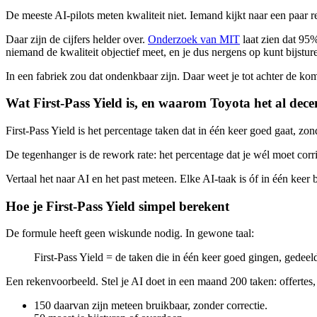
De meeste AI-pilots meten kwaliteit niet. Iemand kijkt naar een paar re
Daar zijn de cijfers helder over.
Onderzoek van MIT
laat zien dat 95%
niemand de kwaliteit objectief meet, en je dus nergens op kunt bijstur
In een fabriek zou dat ondenkbaar zijn. Daar weet je tot achter de 
Wat First-Pass Yield is, en waarom Toyota het al dec
First-Pass Yield is het percentage taken dat in één keer goed gaat, z
De tegenhanger is de rework rate: het percentage dat je wél moet corrig
Vertaal het naar AI en het past meteen. Elke AI-taak is óf in één keer 
Hoe je First-Pass Yield simpel berekent
De formule heeft geen wiskunde nodig. In gewone taal:
First-Pass Yield = de taken die in één keer goed gingen, gedeeld
Een rekenvoorbeeld. Stel je AI doet in een maand 200 taken: offertes, 
150 daarvan zijn meteen bruikbaar, zonder correctie.