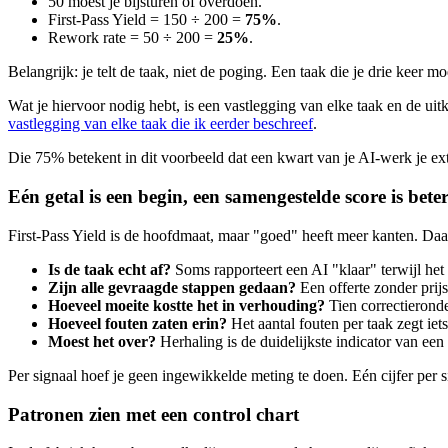
50 moest je bijsturen of overdoen.
First-Pass Yield = 150 ÷ 200 =
75%
.
Rework rate = 50 ÷ 200 =
25%
.
Belangrijk: je telt de taak, niet de poging. Een taak die je drie keer m
Wat je hiervoor nodig hebt, is een vastlegging van elke taak en de uit
vastlegging van elke taak die ik eerder beschreef
.
Die 75% betekent in dit voorbeeld dat een kwart van je AI-werk je extr
Eén getal is een begin, een samengestelde score is bete
First-Pass Yield is de hoofdmaat, maar "goed" heeft meer kanten. Daar
Is de taak echt af?
Soms rapporteert een AI "klaar" terwijl het 
Zijn alle gevraagde stappen gedaan?
Een offerte zonder prijs 
Hoeveel moeite kostte het in verhouding?
Tien correctieronde
Hoeveel fouten zaten erin?
Het aantal fouten per taak zegt ie
Moest het over?
Herhaling is de duidelijkste indicator van een p
Per signaal hoef je geen ingewikkelde meting te doen. Eén cijfer per s
Patronen zien met een control chart