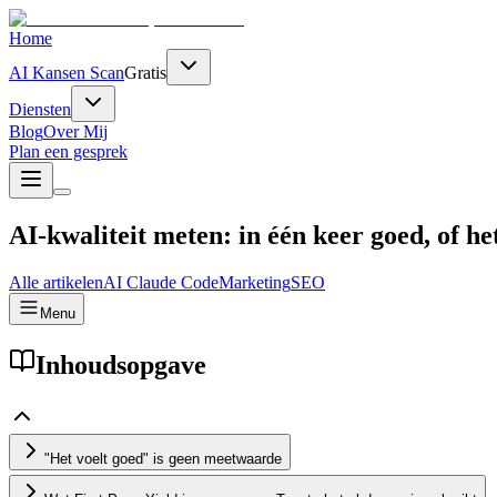
Home
AI Kansen Scan
Gratis
Diensten
Blog
Over Mij
Plan een gesprek
AI-kwaliteit meten: in één keer goed, of h
Alle artikelen
AI
Claude Code
Marketing
SEO
Menu
Inhoudsopgave
"Het voelt goed" is geen meetwaarde