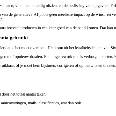
sultaten, vindt het er aardig uitzien, en de beslissing valt op gevoel. 
 van de generatieve-AI-pilots geen meetbare impact op de winst- en ver
en.
komma hoeveel producten in één keer goed van de band komen. Dat kan m
ennia gebruikt
onder dat je het moet overdoen. Het komt uit het kwaliteitsdenken van S
eren of opnieuw draaien. Een hoge rework rate is verborgen kosten. Het we
bruikbaar, óf je moet hem bijsturen, corrigeren of opnieuw laten draaien
 door het totaal aantal taken.
samenvattingen, mails, classificaties, wat dan ook.