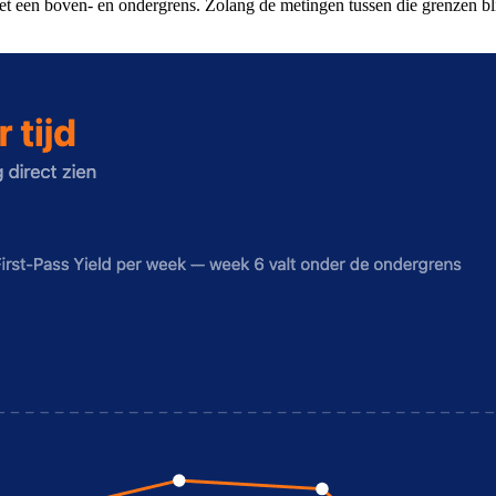
met een boven- en ondergrens. Zolang de metingen tussen die grenzen blij