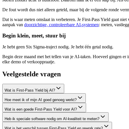
De fout wordt dus niet alleen geteld, maar bij de volgende ronde vermed
Dat is waar meten omslaat in verbeteren. Je First-Pass Yield gaat nie
aanpak van
doorzichtige, controleerbare AI-systemen
: meten, vastleg
Begin klein, meet, stuur bij
Je hebt geen Six Sigma-traject nodig. Je hebt één getal nodig.
Begin deze maand met het tellen van je AI-taken. Hoeveel gingen er in 
elke demo of verkooppraatje.
Veelgestelde vragen
Wat is First-Pass Yield bij AI?
Hoe meet ik of mijn AI goed genoeg werkt?
Wat is een goede First-Pass Yield voor AI?
Heb ik speciale software nodig om AI-kwaliteit te meten?
Wat is het verschil tussen First-Pass Yield en rework rate?