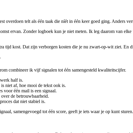
oest overdoen telt als één taak die níét in één keer goed ging. Anders ver
komst ervan. Zonder logboek kun je niet meten. Ik leg daarom van elke ta
a tijd kost. Dat zijn verborgen kosten die je nu zwart-op-wit ziet. En d
r
om combineer ik vijf signalen tot één samengesteld kwaliteitscijfer.
werk half is.
is niet af, hoe mooi de tekst ook is.
s voor één mail is een signaal.
ts over de betrouwbaarheid.
roces dat niet stabiel is.
ignaal, samengevoegd tot één score, geeft je iets waar je op kunt sturen