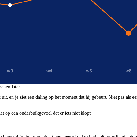
weken later
it, en je ziet een daling op het moment dat hij gebeurt. Niet pas als een
iet op een onderbuikgevoel dat er iets niet klopt.
een bepaald foutpatroon zich twee keer of vaker herhaalt, wordt het aut