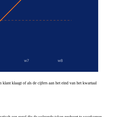
 klant klaagt of als de cijfers aan het eind van het kwartaal
omatisch een regel die de volgende taken probeert te voorkomen.