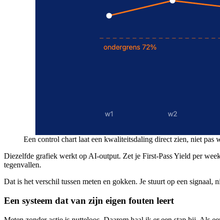
Een control chart laat een kwaliteitsdaling direct zien, niet pas 
Diezelfde grafiek werkt op AI-output. Zet je First-Pass Yield per week u
tegenvallen.
Dat is het verschil tussen meten en gokken. Je stuurt op een signaal, n
Een systeem dat van zijn eigen fouten leert
Meten zonder actie is nutteloos. Daarom haal ik er een stap bij. Als 