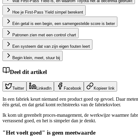
Wat First-Pass Yield is, en waarom Toyota het al decennia gebruikt
Hoe je First-Pass Yield simpel berekent
Eén getal is een begin, een samengestelde score is beter
Patronen zien met een control chart
Een systeem dat van zijn eigen fouten leert
Begin klein, meet, stuur bij
Deel dit artikel
Twitter
LinkedIn
Facebook
Kopieer link
In een fabriek keurt niemand een product goed op gevoel. Daar meten 
één getal, en dat getal komt rechtstreeks van de fabrieksvloer.
Ik kom uit greenbelt proces-management, de werkwijze waarmee fabriek
verrassend goed, en het is simpeler dan je denkt.
"Het voelt goed" is geen meetwaarde