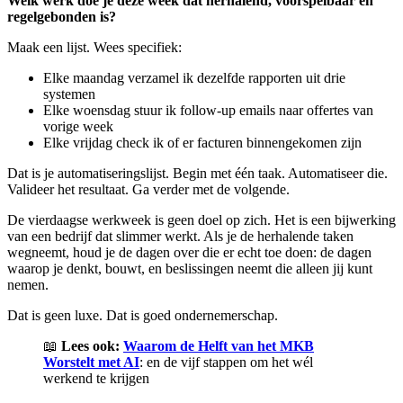
Welk werk doe je deze week dat herhalend, voorspelbaar en
regelgebonden is?
Maak een lijst. Wees specifiek:
Elke maandag verzamel ik dezelfde rapporten uit drie
systemen
Elke woensdag stuur ik follow-up emails naar offertes van
vorige week
Elke vrijdag check ik of er facturen binnengekomen zijn
Dat is je automatiseringslijst. Begin met één taak. Automatiseer die.
Valideer het resultaat. Ga verder met de volgende.
De vierdaagse werkweek is geen doel op zich. Het is een bijwerking
van een bedrijf dat slimmer werkt. Als je de herhalende taken
wegneemt, houd je de dagen over die er echt toe doen: de dagen
waarop je denkt, bouwt, en beslissingen neemt die alleen jij kunt
nemen.
Dat is geen luxe. Dat is goed ondernemerschap.
📖
Lees ook:
Waarom de Helft van het MKB
Worstelt met AI
: en de vijf stappen om het wél
werkend te krijgen