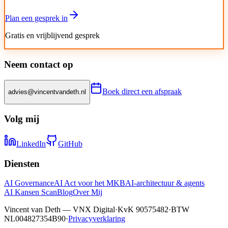
Plan een gesprek in
Gratis en vrijblijvend gesprek
Neem contact op
Boek direct een afspraak
advies@vincentvandeth.nl
Volg mij
LinkedIn
GitHub
Diensten
AI Governance
AI Act voor het MKB
AI-architectuur & agents
AI Kansen Scan
Blog
Over Mij
Vincent van Deth — VNX Digital
·
KvK 90575482
·
BTW
NL004827354B90
·
Privacyverklaring