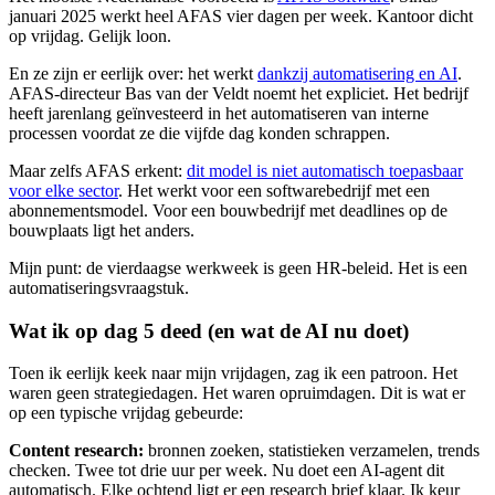
januari 2025 werkt heel AFAS vier dagen per week. Kantoor dicht
op vrijdag. Gelijk loon.
En ze zijn er eerlijk over: het werkt
dankzij automatisering en AI
.
AFAS-directeur Bas van der Veldt noemt het expliciet. Het bedrijf
heeft jarenlang geïnvesteerd in het automatiseren van interne
processen voordat ze die vijfde dag konden schrappen.
Maar zelfs AFAS erkent:
dit model is niet automatisch toepasbaar
voor elke sector
. Het werkt voor een softwarebedrijf met een
abonnementsmodel. Voor een bouwbedrijf met deadlines op de
bouwplaats ligt het anders.
Mijn punt: de vierdaagse werkweek is geen HR-beleid. Het is een
automatiseringsvraagstuk.
Wat ik op dag 5 deed (en wat de AI nu doet)
Toen ik eerlijk keek naar mijn vrijdagen, zag ik een patroon. Het
waren geen strategiedagen. Het waren opruimdagen. Dit is wat er
op een typische vrijdag gebeurde:
Content research:
bronnen zoeken, statistieken verzamelen, trends
checken. Twee tot drie uur per week. Nu doet een AI-agent dit
automatisch. Elke ochtend ligt er een research brief klaar. Ik keur