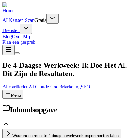
Home
AI Kansen Scan
Gratis
Diensten
Blog
Over Mij
Plan een gesprek
De 4-Daagse Werkweek: Ik Doe Het Al.
Dit Zijn de Resultaten.
Alle artikelen
AI
Claude Code
Marketing
SEO
Menu
Inhoudsopgave
Waarom de meeste 4-daagse werkweek experimenten falen