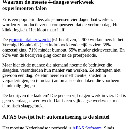
Waarom de meeste 4-daagse werkweek
experimenten falen
Er is een populair idee: als je mensen vier dagen laat werken,
worden ze productiever en compenseert dat de verloren dag. Het
klinkt logisch. Het klopt maar half.
De
grootste trial ter wereld
(61 bedrijven, 2.900 werknemers in het
Verenigd Koninkrijk) liet indrukwekkende cijfers zien: 35%
omzetstijging, 71% minder burnout, 65% minder ziekteverzuim. En
92% van de bedrijven ging door na de proefperiode.
Maar hier zit de nuance die niemand noemt: de bedrijven die
slaagden, veranderden hun manier van werken. Ze schrapten niet
gewoon een dag. Ze elimineerden inefficiëntie, sneden in
vergaderingen, en (cruciaal) automatiseerden taken die voorheen
handmatig gingen.
De bedrijven die faalden? Die persten vijf dagen werk in vier. Dat is
geen vierdaagse werkweek. Dat is een vijfdaagse werkweek met
chronisch slaapgebrek.
AFAS bewijst het: automatisering is de sleutel
Het mooiste Nederlandse voorbeeld is
AFAS Software
. Sinds