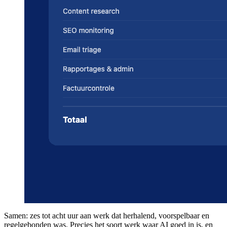
Samen: zes tot acht uur aan werk dat herhalend, voorspelbaar en
regelgebonden was. Precies het soort werk waar AI goed in is, en