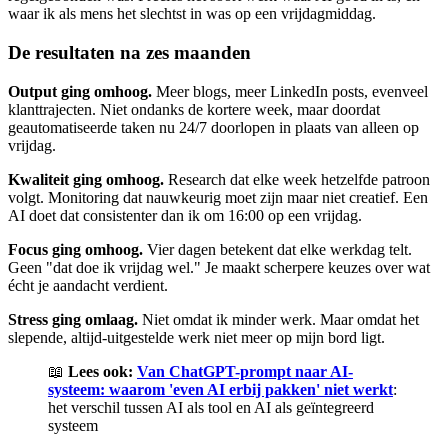
waar ik als mens het slechtst in was op een vrijdagmiddag.
De resultaten na zes maanden
Output ging omhoog.
Meer blogs, meer LinkedIn posts, evenveel
klanttrajecten. Niet ondanks de kortere week, maar doordat
geautomatiseerde taken nu 24/7 doorlopen in plaats van alleen op
vrijdag.
Kwaliteit ging omhoog.
Research dat elke week hetzelfde patroon
volgt. Monitoring dat nauwkeurig moet zijn maar niet creatief. Een
AI doet dat consistenter dan ik om 16:00 op een vrijdag.
Focus ging omhoog.
Vier dagen betekent dat elke werkdag telt.
Geen "dat doe ik vrijdag wel." Je maakt scherpere keuzes over wat
écht je aandacht verdient.
Stress ging omlaag.
Niet omdat ik minder werk. Maar omdat het
slepende, altijd-uitgestelde werk niet meer op mijn bord ligt.
📖
Lees ook:
Van ChatGPT-prompt naar AI-
systeem: waarom 'even AI erbij pakken' niet werkt
:
het verschil tussen AI als tool en AI als geïntegreerd
systeem