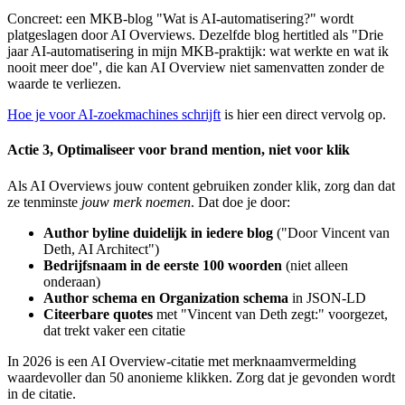
Concreet: een MKB-blog "Wat is AI-automatisering?" wordt
platgeslagen door AI Overviews. Dezelfde blog hertitled als "Drie
jaar AI-automatisering in mijn MKB-praktijk: wat werkte en wat ik
nooit meer doe", die kan AI Overview niet samenvatten zonder de
waarde te verliezen.
Hoe je voor AI-zoekmachines schrijft
is hier een direct vervolg op.
Actie 3, Optimaliseer voor brand mention, niet voor klik
Als AI Overviews jouw content gebruiken zonder klik, zorg dan dat
ze tenminste
jouw merk noemen
. Dat doe je door:
Author byline duidelijk in iedere blog
("Door Vincent van
Deth, AI Architect")
Bedrijfsnaam in de eerste 100 woorden
(niet alleen
onderaan)
Author schema en Organization schema
in JSON-LD
Citeerbare quotes
met "Vincent van Deth zegt:" voorgezet,
dat trekt vaker een citatie
In 2026 is een AI Overview-citatie met merknaamvermelding
waardevoller dan 50 anonieme klikken. Zorg dat je gevonden wordt
in de citatie.