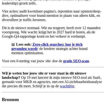
leadership) groeit zelfs.
Vier acties: audit kwetsbare pagina's, reposition naar opinion/deep-
dive, optimaliseer voor brand-mention in plaats van alleen klik, en
diversifieer je traffic-bronnen.
Dit is de nieuwe normaal. Wie nu reageert, heeft over 12 maanden
voorsprong. Wie wacht: krijgt het in 2027 hard te horen, als de
Google-Q4-rapportage komt en het verkeer is verdampt.
📖
Lees ook:
Zero-click searches: hoe je tóch
gevonden wordt
: de bredere strategie achter brand
mention optimization.
Voor een 0-meting van jouw site: doe de
gratis SEO-scan
.
Wil je weten hoe jouw site er voor staat in dit nieuwe
landschap?
Op 19 mei lanceer ik mijn nieuwe SEO-tool als SaaS,
gemaakt voor MKB en agencies, met een AI-zichtbaarheidsanalyse
die precies dit meet. Schrijf je in op de
wachtlijst
.
Bronnen