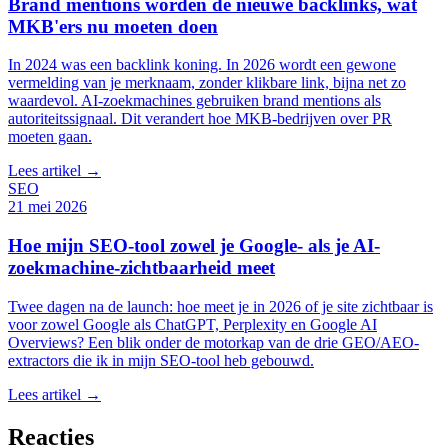
Brand mentions worden de nieuwe backlinks, wat
MKB'ers nu moeten doen
In 2024 was een backlink koning. In 2026 wordt een gewone
vermelding van je merknaam, zonder klikbare link, bijna net zo
waardevol. AI-zoekmachines gebruiken brand mentions als
autoriteitssignaal. Dit verandert hoe MKB-bedrijven over PR
moeten gaan.
Lees artikel →
SEO
21 mei 2026
Hoe mijn SEO-tool zowel je Google- als je AI-
zoekmachine-zichtbaarheid meet
Twee dagen na de launch: hoe meet je in 2026 of je site zichtbaar is
voor zowel Google als ChatGPT, Perplexity en Google AI
Overviews? Een blik onder de motorkap van de drie GEO/AEO-
extractors die ik in mijn SEO-tool heb gebouwd.
Lees artikel →
Reacties