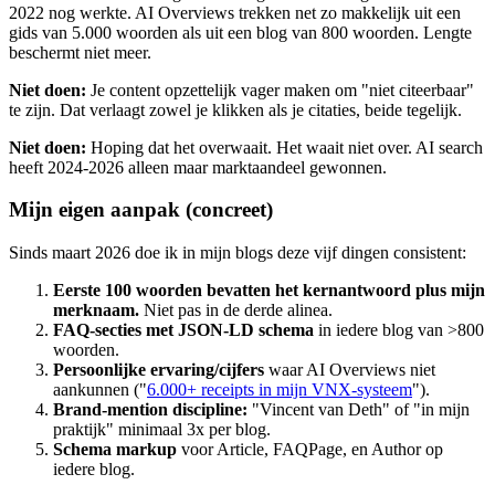
2022 nog werkte. AI Overviews trekken net zo makkelijk uit een
gids van 5.000 woorden als uit een blog van 800 woorden. Lengte
beschermt niet meer.
Niet doen:
Je content opzettelijk vager maken om "niet citeerbaar"
te zijn. Dat verlaagt zowel je klikken als je citaties, beide tegelijk.
Niet doen:
Hoping dat het overwaait. Het waait niet over. AI search
heeft 2024-2026 alleen maar marktaandeel gewonnen.
Mijn eigen aanpak (concreet)
Sinds maart 2026 doe ik in mijn blogs deze vijf dingen consistent:
Eerste 100 woorden bevatten het kernantwoord plus mijn
merknaam.
Niet pas in de derde alinea.
FAQ-secties met JSON-LD schema
in iedere blog van >800
woorden.
Persoonlijke ervaring/cijfers
waar AI Overviews niet
aankunnen ("
6.000+ receipts in mijn VNX-systeem
").
Brand-mention discipline:
"Vincent van Deth" of "in mijn
praktijk" minimaal 3x per blog.
Schema markup
voor Article, FAQPage, en Author op
iedere blog.