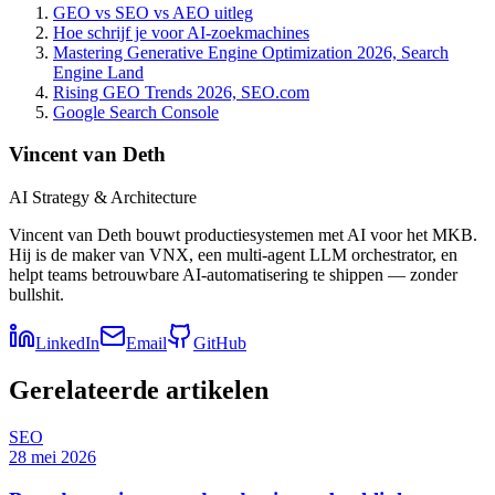
GEO vs SEO vs AEO uitleg
Hoe schrijf je voor AI-zoekmachines
Mastering Generative Engine Optimization 2026, Search
Engine Land
Rising GEO Trends 2026, SEO.com
Google Search Console
Vincent van Deth
AI Strategy & Architecture
Vincent van Deth bouwt productiesystemen met AI voor het MKB.
Hij is de maker van VNX, een multi-agent LLM orchestrator, en
helpt teams betrouwbare AI-automatisering te shippen — zonder
bullshit.
LinkedIn
Email
GitHub
Gerelateerde artikelen
SEO
28 mei 2026