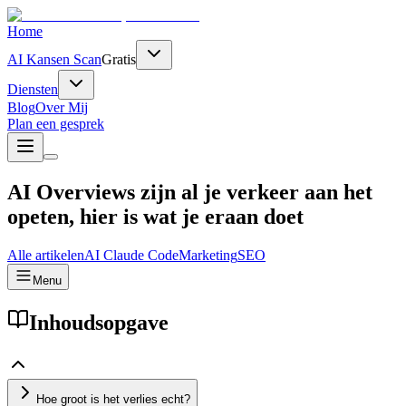
Home
AI Kansen Scan
Gratis
Diensten
Blog
Over Mij
Plan een gesprek
AI Overviews zijn al je verkeer aan het
opeten, hier is wat je eraan doet
Alle artikelen
AI
Claude Code
Marketing
SEO
Menu
Inhoudsopgave
Hoe groot is het verlies echt?