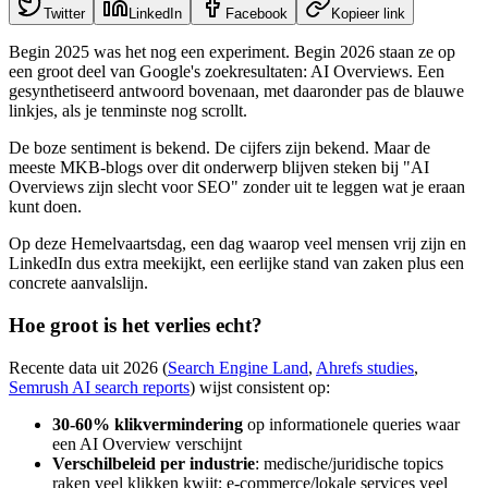
Twitter
LinkedIn
Facebook
Kopieer link
Begin 2025 was het nog een experiment. Begin 2026 staan ze op
een groot deel van Google's zoekresultaten: AI Overviews. Een
gesynthetiseerd antwoord bovenaan, met daaronder pas de blauwe
linkjes, als je tenminste nog scrollt.
De boze sentiment is bekend. De cijfers zijn bekend. Maar de
meeste MKB-blogs over dit onderwerp blijven steken bij "AI
Overviews zijn slecht voor SEO" zonder uit te leggen wat je eraan
kunt doen.
Op deze Hemelvaartsdag, een dag waarop veel mensen vrij zijn en
LinkedIn dus extra meekijkt, een eerlijke stand van zaken plus een
concrete aanvalslijn.
Hoe groot is het verlies echt?
Recente data uit 2026 (
Search Engine Land
,
Ahrefs studies
,
Semrush AI search reports
) wijst consistent op:
30-60% klikvermindering
op informationele queries waar
een AI Overview verschijnt
Verschilbeleid per industrie
: medische/juridische topics
raken veel klikken kwijt; e-commerce/lokale services veel