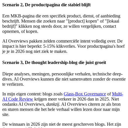
Scenario 2, De productpagina die stabiel blijft
Een MKB-pagina die een specifiek product, dienst, of aanbieding
beschrijft. Mensen die zoeken naar "[product] kopen" of "[lokaal
bedrijf]" klikken nog steeds door, ze willen vergelijken, contact
opnemen, of kopen.
AI Overviews pakken zelden commerciële intent volledig over. De
impact is hier beperkt: 5-15% klikverlies. Voor productpagina's hoef
je je in 2026 nog niet ziek te maken.
Scenario 3, De thought leadership-blog die juist groeit
Diepe analyses, meningen, persoonlijke verhalen, technische deep-
dives. AI Overviews kunnen die niet samenvatten zonder de essentie
te verliezen.
In mijn eigen content: blogs zoals
Glass-Box Governance
of
Multi-
AI Code Review
krijgen meer verkeer in 2026 dan in 2025. Niet
ondanks AI Overviews,
dankzij
. AI Overviews citeren ze als bron
en sturen mensen die het hele verhaal willen lezen door naar mijn
site.
De winnaars in 2026 zijn niet de meest geschreven blogs. Het zijn