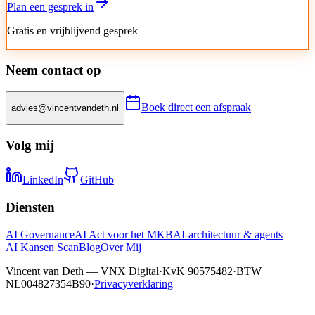
Plan een gesprek in
Gratis en vrijblijvend gesprek
Neem contact op
Boek direct een afspraak
advies@vincentvandeth.nl
Volg mij
LinkedIn
GitHub
Diensten
AI Governance
AI Act voor het MKB
AI-architectuur & agents
AI Kansen Scan
Blog
Over Mij
Vincent van Deth — VNX Digital
·
KvK 90575482
·
BTW
NL004827354B90
·
Privacyverklaring