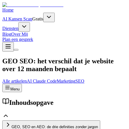
Home
AI Kansen Scan
Gratis
Diensten
Blog
Over Mij
Plan een gesprek
GEO SEO: het verschil dat je website
over 12 maanden bepaalt
Alle artikelen
AI
Claude Code
Marketing
SEO
Menu
Inhoudsopgave
GEO, SEO en AEO: de drie definities zonder jargon