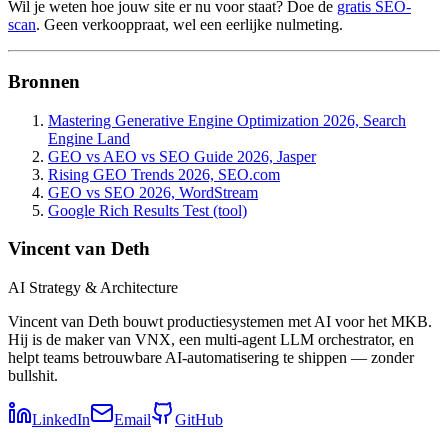
Wil je weten hoe jouw site er nu voor staat? Doe de
gratis SEO-
scan
. Geen verkooppraat, wel een eerlijke nulmeting.
Bronnen
Mastering Generative Engine Optimization 2026, Search
Engine Land
GEO vs AEO vs SEO Guide 2026, Jasper
Rising GEO Trends 2026, SEO.com
GEO vs SEO 2026, WordStream
Google Rich Results Test (tool)
Vincent van Deth
AI Strategy & Architecture
Vincent van Deth bouwt productiesystemen met AI voor het MKB.
Hij is de maker van VNX, een multi-agent LLM orchestrator, en
helpt teams betrouwbare AI-automatisering te shippen — zonder
bullshit.
LinkedIn
Email
GitHub