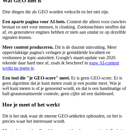
Wat GEO niet is
Drie dingen die als GEO worden verkocht en het niet zijn.
Een aparte pagina voor AI-bots.
Content die alleen voor crawlers
bestaat en niet voor mensen, is cloaking. Zoekmachines straffen dat
af, en generatieve engines hebben er niets aan omdat ze op dezelfde
signalen leunen.
Meer content produceren.
Dit is de duurste misvatting. Meer
oppervlakkige pagina's verlagen je gemiddelde kwaliteit en
verdunnen je topic-autoriteit. Google's maart-update van 2026
rekende daar hard mee af, zoals ik beschreef in
jouw AI-content
werkt nu tegen je
.
Een tool die "je GEO-score" meet.
Er is geen GEO-score. Er is
geen algoritme dat je kunt meten zoals je een positie meet. Wat je
wél kunt meten is of je genoemd wordt, en dat is een handmatige of
half-geautomatiseerde controle, geen cijfer uit een dashboard.
Hoe je meet of het werkt
Dit is het stuk waar de meeste GEO-artikelen ophouden, en het is
precies waar het interessant wordt.