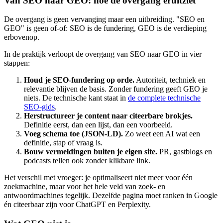
Van SEO naar GEO: hoe de overgang eruitziet
De overgang is geen vervanging maar een uitbreiding. "SEO en
GEO" is geen of-of: SEO is de fundering, GEO is de verdieping
erbovenop.
In de praktijk verloopt de overgang van SEO naar GEO in vier
stappen:
Houd je SEO-fundering op orde.
Autoriteit, techniek en
relevantie blijven de basis. Zonder fundering geeft GEO je
niets. De technische kant staat in
de complete technische
SEO-gids
.
Herstructureer je content naar citeerbare brokjes.
Definitie eerst, dan een lijst, dan een voorbeeld.
Voeg schema toe (JSON-LD).
Zo weet een AI wat een
definitie, stap of vraag is.
Bouw vermeldingen buiten je eigen site.
PR, gastblogs en
podcasts tellen ook zonder klikbare link.
Het verschil met vroeger: je optimaliseert niet meer voor één
zoekmachine, maar voor het hele veld van zoek- en
antwoordmachines tegelijk. Dezelfde pagina moet ranken in Google
én citeerbaar zijn voor ChatGPT en Perplexity.