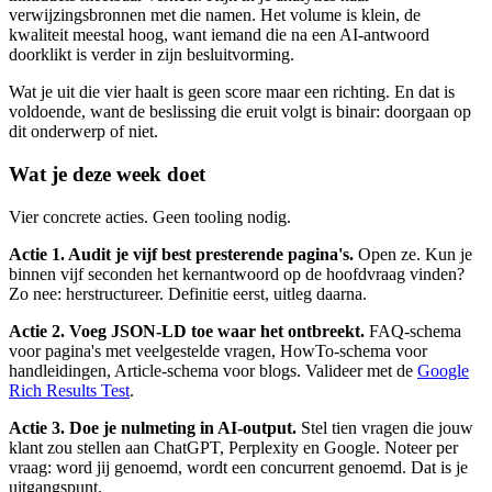
verwijzingsbronnen met die namen. Het volume is klein, de
kwaliteit meestal hoog, want iemand die na een AI-antwoord
doorklikt is verder in zijn besluitvorming.
Wat je uit die vier haalt is geen score maar een richting. En dat is
voldoende, want de beslissing die eruit volgt is binair: doorgaan op
dit onderwerp of niet.
Wat je deze week doet
Vier concrete acties. Geen tooling nodig.
Actie 1. Audit je vijf best presterende pagina's.
Open ze. Kun je
binnen vijf seconden het kernantwoord op de hoofdvraag vinden?
Zo nee: herstructureer. Definitie eerst, uitleg daarna.
Actie 2. Voeg JSON-LD toe waar het ontbreekt.
FAQ-schema
voor pagina's met veelgestelde vragen, HowTo-schema voor
handleidingen, Article-schema voor blogs. Valideer met de
Google
Rich Results Test
.
Actie 3. Doe je nulmeting in AI-output.
Stel tien vragen die jouw
klant zou stellen aan ChatGPT, Perplexity en Google. Noteer per
vraag: word jij genoemd, wordt een concurrent genoemd. Dat is je
uitgangspunt.