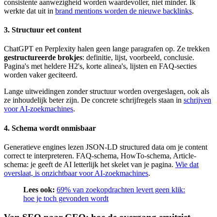
consistente aanwezigheid worden waardevoller, niet minder. Ik
werkte dat uit in
brand mentions worden de nieuwe backlinks
.
3. Structuur eet content
ChatGPT en Perplexity halen geen lange paragrafen op. Ze trekken
gestructureerde brokjes
: definitie, lijst, voorbeeld, conclusie.
Pagina's met heldere H2's, korte alinea's, lijsten en FAQ-secties
worden vaker geciteerd.
Lange uitweidingen zonder structuur worden overgeslagen, ook als
ze inhoudelijk beter zijn. De concrete schrijfregels staan in
schrijven
voor AI-zoekmachines
.
4. Schema wordt onmisbaar
Generatieve engines lezen JSON-LD structured data om je content
correct te interpreteren. FAQ-schema, HowTo-schema, Article-
schema: je geeft de AI letterlijk het skelet van je pagina.
Wie dat
overslaat, is onzichtbaar voor AI-zoekmachines
.
Lees ook:
69% van zoekopdrachten levert geen klik:
hoe je toch gevonden wordt