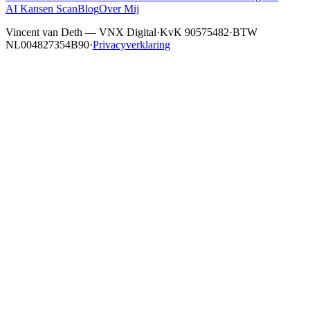
AI Kansen Scan
Blog
Over Mij
Vincent van Deth — VNX Digital
·
KvK 90575482
·
BTW
NL004827354B90
·
Privacyverklaring