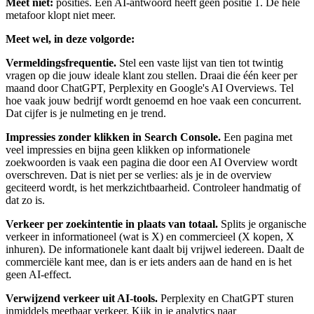
Meet niet:
posities. Een AI-antwoord heeft geen positie 1. De hele
metafoor klopt niet meer.
Meet wel, in deze volgorde:
Vermeldingsfrequentie.
Stel een vaste lijst van tien tot twintig
vragen op die jouw ideale klant zou stellen. Draai die één keer per
maand door ChatGPT, Perplexity en Google's AI Overviews. Tel
hoe vaak jouw bedrijf wordt genoemd en hoe vaak een concurrent.
Dat cijfer is je nulmeting en je trend.
Impressies zonder klikken in Search Console.
Een pagina met
veel impressies en bijna geen klikken op informationele
zoekwoorden is vaak een pagina die door een AI Overview wordt
overschreven. Dat is niet per se verlies: als je in de overview
geciteerd wordt, is het merkzichtbaarheid. Controleer handmatig of
dat zo is.
Verkeer per zoekintentie in plaats van totaal.
Splits je organische
verkeer in informationeel (wat is X) en commercieel (X kopen, X
inhuren). De informationele kant daalt bij vrijwel iedereen. Daalt de
commerciële kant mee, dan is er iets anders aan de hand en is het
geen AI-effect.
Verwijzend verkeer uit AI-tools.
Perplexity en ChatGPT sturen
inmiddels meetbaar verkeer. Kijk in je analytics naar