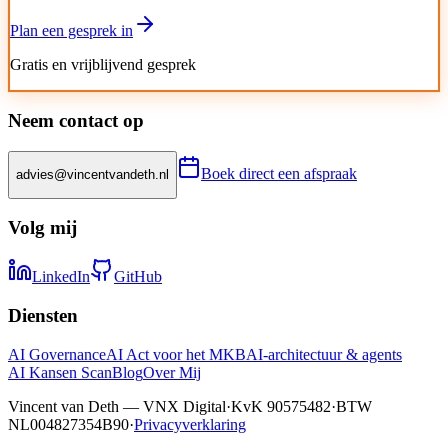
Plan een gesprek in
Gratis en vrijblijvend gesprek
Neem contact op
Boek direct een afspraak
advies@vincentvandeth.nl
Volg mij
LinkedIn
GitHub
Diensten
AI Governance
AI Act voor het MKB
AI-architectuur & agents
AI Kansen Scan
Blog
Over Mij
Vincent van Deth — VNX Digital
·
KvK 90575482
·
BTW
NL004827354B90
·
Privacyverklaring