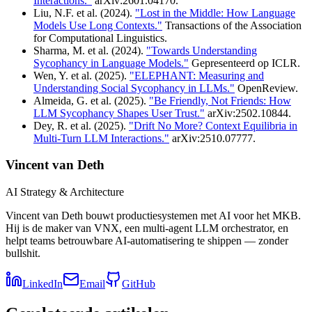
Interactions."
arXiv:2601.04170.
Liu, N.F. et al. (2024).
"Lost in the Middle: How Language
Models Use Long Contexts."
Transactions of the Association
for Computational Linguistics.
Sharma, M. et al. (2024).
"Towards Understanding
Sycophancy in Language Models."
Gepresenteerd op ICLR.
Wen, Y. et al. (2025).
"ELEPHANT: Measuring and
Understanding Social Sycophancy in LLMs."
OpenReview.
Almeida, G. et al. (2025).
"Be Friendly, Not Friends: How
LLM Sycophancy Shapes User Trust."
arXiv:2502.10844.
Dey, R. et al. (2025).
"Drift No More? Context Equilibria in
Multi-Turn LLM Interactions."
arXiv:2510.07777.
Vincent van Deth
AI Strategy & Architecture
Vincent van Deth bouwt productiesystemen met AI voor het MKB.
Hij is de maker van VNX, een multi-agent LLM orchestrator, en
helpt teams betrouwbare AI-automatisering te shippen — zonder
bullshit.
LinkedIn
Email
GitHub