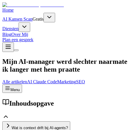
Home
AI Kansen Scan
Gratis
Diensten
Blog
Over Mij
Plan een gesprek
Mijn AI-manager werd slechter naarmate
ik langer met hem praatte
Alle artikelen
AI
Claude Code
Marketing
SEO
Menu
Inhoudsopgave
Wat is context drift bij AI-agents?