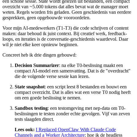
een schone sessie. State wordt gelezen uit bestanden, een compact
overzicht van ~5.000 tokens dat alles bevat wat de manager moet
weten. Regels worden fris geladen. Geen geschiedenis van eerdere
gesprekken, geen opgebouwde vooroordelen.
Voor mijn AI-medewerkers (T1-T3) die code schrijven of content
maken: daar behoud ik juist context. Bij creatief werk, feedback-
loops, en iteraties is de conversatie-geschiedenis waardevol. Daar
wil je niet elke keer opnieuw beginnen.
Concreet heb ik drie dingen gebouwd:
Decision Summarizer
: na elke T0-beslissing maakt een
compact AI-model een samenvatting. Dat is de "overdracht"
die de volgende verse sessie kan lezen.
State snapshot
: een script leest 8 bestanden en bouwt een
compact overzicht. Dat is alles wat een verse T0 nodig heeft
om een goede beslissing te nemen.
Sandbox testing
: een testomgeving met nep-data om T0-
beslissingen te testen zonder echte gevolgen. Vijf van zeven
tests slaagden direct.
Lees ook:
I Replaced OpenClaw With Claude Code
Channels and a Worker Architecture
: hoe ik de headless