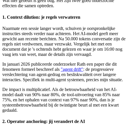
Wat hier gebeurt is geen bug. Het zijn twee goed onderzochte
effecten die samen optreden.
1. Context dilution: je regels verwateren
Naarmate een sessie langer wordt, schuiven je oorspronkelijke
instructies steeds verder naar achteren. Het AI-model geeft meer
gewicht aan recente berichten. Na 50.000 tokens conversatie zijn de
regels niet verdwenen, maar verzwakt. Vergelijk het met een
document dat je 's ochtends hebt gelezen en waar je om 16:00 nog
vaag iets van weet, maar de details zijn vervaagd.
In januari 2026 publiceerde onderzoeker Rath een paper die dit
fenomeen formeel beschreef als
"agent drift"
: de progressieve
verslechtering van agent-gedrag en besliskwaliteit over langere
interacties. Specifiek in multi-agent systemen, precies mijn situatie.
De impact is multiplicatief. Als de betrouwbaarheid van het AI-
model daalt van 90% naar 80%, de tool-uitvoering van 85% naar
75%, en het ophalen van context van 97% naar 90%, dan is je
systeembetrouwbaarheid bij de twintigste beurt al met een kwart
gedaald.
2. Operator anchoring: jij verandert de AI