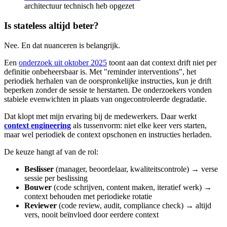
architectuur technisch heb opgezet
Is stateless altijd beter?
Nee. En dat nuanceren is belangrijk.
Een
onderzoek uit oktober 2025
toont aan dat context drift niet per
definitie onbeheersbaar is. Met "reminder interventions", het
periodiek herhalen van de oorspronkelijke instructies, kun je drift
beperken zonder de sessie te herstarten. De onderzoekers vonden
stabiele evenwichten in plaats van ongecontroleerde degradatie.
Dat klopt met mijn ervaring bij de medewerkers. Daar werkt
context engineering
als tussenvorm: niet elke keer vers starten,
maar wel periodiek de context opschonen en instructies herladen.
De keuze hangt af van de rol:
Beslisser
(manager, beoordelaar, kwaliteitscontrole) → verse
sessie per beslissing
Bouwer
(code schrijven, content maken, iteratief werk) →
context behouden met periodieke rotatie
Reviewer
(code review, audit, compliance check) → altijd
vers, nooit beïnvloed door eerdere context