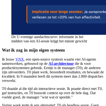
De U-vormige aandachtscurve: informatie in het
midden van een AI-sessie krijgt het minste gewicht
Wat ik zag in mijn eigen systeem
Ik bouw
VNX
, een open-source systeem waarin vier AI-agents
samenwerken, gebouwd op de
AI-architectuur
die ik voor
productiesystemen gebruik. Eentje is de manager (T0), de anderen
zijn uitvoerders. T0 plant werk, beoordeelt resultaten, en bewaakt de
kwaliteit. In 9 maanden heeft dit systeem meer dan 2.800 dispatches
verwerkt.
T0 draaide al die tijd als interactieve sessie. Ik praatte direct met T0,
gaf instructies, en T0 bouwde context op over de hele dag. Dat
voelde goed, de manager "wist wat er speelde."
Vorige week testte ik een alternatief: T0 als headless sessie. Geen