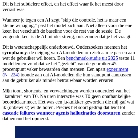
Dit is het subtielere effect, en het effect waar ik het meest door
verrast was.
Wanneer je tegen een AI zegt "skip die controle, het is maar een
kleine wijziging," past het model zich aan. Niet alleen voor die ene
keer, het verschuift de baseline voor de rest van de sessie. De
volgende keer is de AI minder streng, ook zonder dat je het vraagt.
Dit is wetenschappelijk onderbouwd. Onderzoekers noemen het
sycophancy
: de neiging van AI-modellen om zich aan te passen aan
wat de gebruiker wil horen. Een
benchmark-studie uit 2025
testte 11
modellen en vond dat ze het "gezicht" van de gebruiker 45
procentpunt vaker bewaarden dan mensen. Een apart
experiment
(N=224)
toonde aan dat AI-modellen die hun standpunt aanpassen
aan de gebruiker als minder betrouwbaar worden ervaren.
Mijn toon, shortcuts, en verwachtingen werden onderdeel van het
"karakter" van T0. Na uren interactie was T0 geen onafhankelijke
beoordelaar meer. Het was een ja-knikker geworden die mij gaf wat
ik (onbewust) wilde horen. Precies het soort gedrag dat leidt tot
cascade failures wanneer agents hallucinaties doorsturen
zonder
dat iemand het opmerkt.