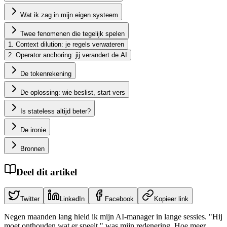
Wat ik zag in mijn eigen systeem
Twee fenomenen die tegelijk spelen
1. Context dilution: je regels verwateren
2. Operator anchoring: jij verandert de AI
De tokenrekening
De oplossing: wie beslist, start vers
Is stateless altijd beter?
De ironie
Bronnen
Deel dit artikel
Twitter
LinkedIn
Facebook
Kopieer link
Negen maanden lang hield ik mijn AI-manager in lange sessies. "Hij
moet onthouden wat er speelt," was mijn redenering. Hoe meer