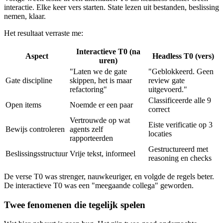
interactie. Elke keer vers starten. State lezen uit bestanden, beslissing
nemen, klaar.
Het resultaat verraste me:
Interactieve T0 (na
Aspect
Headless T0 (vers)
uren)
"Laten we de gate
"Geblokkeerd. Geen
Gate discipline
skippen, het is maar
review gate
refactoring"
uitgevoerd."
Classificeerde alle 9
Open items
Noemde er een paar
correct
Vertrouwde op wat
Eiste verificatie op 3
Bewijs controleren
agents zelf
locaties
rapporteerden
Gestructureerd met
Beslissingsstructuur
Vrije tekst, informeel
reasoning en checks
De verse T0 was strenger, nauwkeuriger, en volgde de regels beter.
De interactieve T0 was een "meegaande collega" geworden.
Twee fenomenen die tegelijk spelen