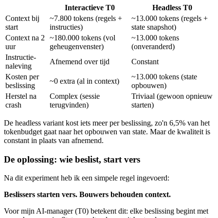
Interactieve T0
Headless T0
Context bij
~7.800 tokens (regels +
~13.000 tokens (regels +
start
instructies)
state snapshot)
Context na 2
~180.000 tokens (vol
~13.000 tokens
uur
geheugenvenster)
(onveranderd)
Instructie-
Afnemend over tijd
Constant
naleving
Kosten per
~13.000 tokens (state
~0 extra (al in context)
beslissing
opbouwen)
Herstel na
Complex (sessie
Triviaal (gewoon opnieuw
crash
terugvinden)
starten)
De headless variant kost iets meer per beslissing, zo'n 6,5% van het
tokenbudget gaat naar het opbouwen van state. Maar de kwaliteit is
constant in plaats van afnemend.
De oplossing: wie beslist, start vers
Na dit experiment heb ik een simpele regel ingevoerd:
Beslissers starten vers. Bouwers behouden context.
Voor mijn AI-manager (T0) betekent dit: elke beslissing begint met