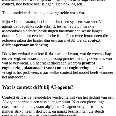
context, hoe betere beslissingen. Dat leek logisch.
Tot ik ontdekte dat het tegenovergestelde waar was.
Mijn AI-orchestrator, het brein achter een systeem van vier AI-
agents dat dagelijks code schrijft, test en reviewt, maakte
aantoonbaar slechtere beslissingen naarmate een sessie langer
duurde. Niet door een technische fout. Door twee fenomenen die
iedereen raken die langer dan een uur met AI werkt:
context
drift
en
operator anchoring
.
Dit is het verhaal van hoe ik daar achter kwam, wat de wetenschap
erover zegt, en waarom de oplossing precies het omgekeerde is van
wat je verwacht. En het raakt direct aan waarom
prompt
engineering plaatsmaakt voor context engineering
: niet wát je
vraagt is het probleem, maar welke context het model heeft wanneer
het antwoordt.
Wat is context drift bij AI-agents?
Context drift is de geleidelijke verslechtering van het gedrag van een
AI-agent naarmate een sessie langer duurt. Niet een plotselinge
crash, meer een langzaam afglijden. De agent volgt instructies
minder strikt, neemt shortcuts, en maakt beslissingen die steeds
verder afwijken van de oorspronkelijke regels.