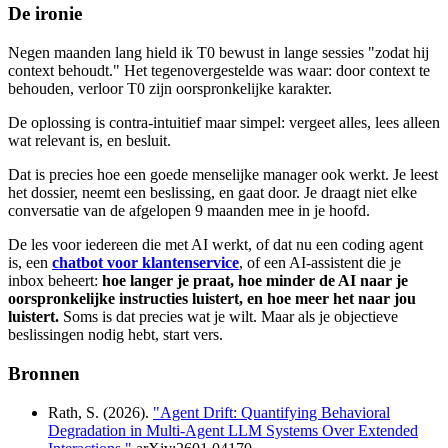
De ironie
Negen maanden lang hield ik T0 bewust in lange sessies "zodat hij
context behoudt." Het tegenovergestelde was waar: door context te
behouden, verloor T0 zijn oorspronkelijke karakter.
De oplossing is contra-intuitief maar simpel: vergeet alles, lees alleen
wat relevant is, en besluit.
Dat is precies hoe een goede menselijke manager ook werkt. Je leest
het dossier, neemt een beslissing, en gaat door. Je draagt niet elke
conversatie van de afgelopen 9 maanden mee in je hoofd.
De les voor iedereen die met AI werkt, of dat nu een coding agent
is, een
chatbot voor klantenservice
, of een AI-assistent die je
inbox beheert:
hoe langer je praat, hoe minder de AI naar je
oorspronkelijke instructies luistert, en hoe meer het naar jou
luistert.
Soms is dat precies wat je wilt. Maar als je objectieve
beslissingen nodig hebt, start vers.
Bronnen
Rath, S. (2026).
"Agent Drift: Quantifying Behavioral
Degradation in Multi-Agent LLM Systems Over Extended