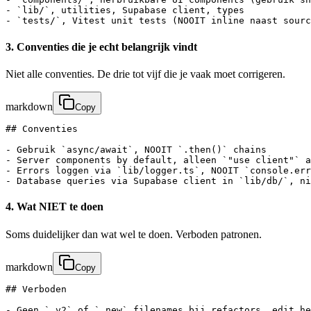
- `lib/`, utilities, Supabase client, types

- `tests/`, Vitest unit tests (NOOIT inline naast sourc
3. Conventies die je echt belangrijk vindt
Niet alle conventies. De drie tot vijf die je vaak moet corrigeren.
markdown
Copy
## Conventies

- Gebruik `async/await`, NOOIT `.then()` chains

- Server components by default, alleen `"use client"` a
- Errors loggen via `lib/logger.ts`, NOOIT `console.err
- Database queries via Supabase client in `lib/db/`, ni
4. Wat NIET te doen
Soms duidelijker dan wat wel te doen. Verboden patronen.
markdown
Copy
## Verboden

- Geen `_v2` of `_new` filenames bij refactors, edit he