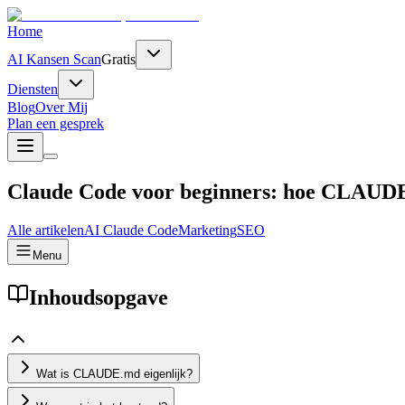
Home
AI Kansen Scan
Gratis
Diensten
Blog
Over Mij
Plan een gesprek
Claude Code voor beginners: hoe CLAUDE.m
Alle artikelen
AI
Claude Code
Marketing
SEO
Menu
Inhoudsopgave
Wat is CLAUDE.md eigenlijk?