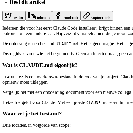
Deel dit artikel
Twitter
LinkedIn
Facebook
Kopieer link
Iedereen die voor het eerst Claude Code installeert, krijgt binnen een
patronen uit een andere taal. Hij verzint variabelnamen die je nooit z
De oplossing is één bestand:
. Het is geen magie. Het is g
CLAUDE.md
Deze gids is voor wie net begonnen is. Geen architectenpraat, geen adva
Wat is CLAUDE.md eigenlijk?
is een markdown-bestand in de root van je project. Claude C
CLAUDE.md
opnieuw moet uitleggen.
Vergelijk het met een onboarding-document voor een nieuwe collega. 
Hetzelfde geldt voor Claude. Met een goede
voert hij in é
CLAUDE.md
Waar zet je het bestand?
Drie locaties, in volgorde van scope: