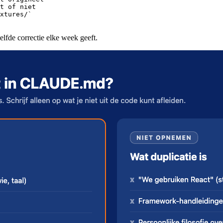
t of niet

xtures/`

zelfde correctie elke week geeft.