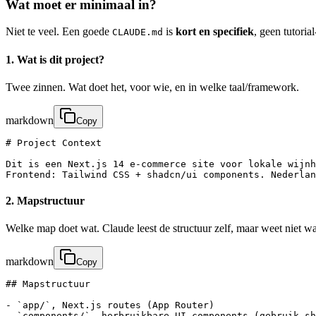
Wat moet er minimaal in?
Niet te veel. Een goede
is
kort en specifiek
, geen tutorial
CLAUDE.md
1. Wat is dit project?
Twee zinnen. Wat doet het, voor wie, en in welke taal/framework.
markdown
Copy
# Project Context

Dit is een Next.js 14 e-commerce site voor lokale wijnh
Frontend: Tailwind CSS + shadcn/ui components. Nederlan
2. Mapstructuur
Welke map doet wat. Claude leest de structuur zelf, maar weet niet wa
markdown
Copy
## Mapstructuur

- `app/`, Next.js routes (App Router)

- `components/`, herbruikbare UI components (gebruik sh