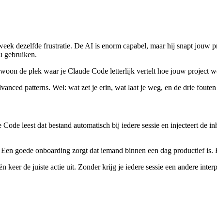
 week dezelfde frustratie. De AI is enorm capabel, maar hij snapt jouw p
ou gebruiken.
ewoon de plek waar je Claude Code letterlijk vertelt hoe jouw project w
nced patterns. Wel: wat zet je erin, wat laat je weg, en de drie fouten d
ode leest dat bestand automatisch bij iedere sessie en injecteert de inh
Een goede onboarding zorgt dat iemand binnen een dag productief is. 
én keer de juiste actie uit. Zonder krijg je iedere sessie een andere interp