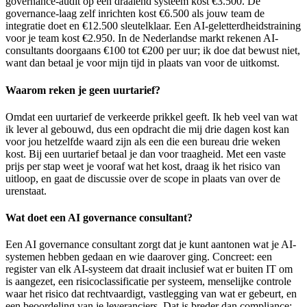
governance-audit op een draaiend systeem kost €3.500. De
governance-laag zelf inrichten kost €6.500 als jouw team de
integratie doet en €12.500 sleutelklaar. Een AI-geletterdheidstraining
voor je team kost €2.950. In de Nederlandse markt rekenen AI-
consultants doorgaans €100 tot €200 per uur; ik doe dat bewust niet,
want dan betaal je voor mijn tijd in plaats van voor de uitkomst.
Waarom reken je geen uurtarief?
Omdat een uurtarief de verkeerde prikkel geeft. Ik heb veel van wat
ik lever al gebouwd, dus een opdracht die mij drie dagen kost kan
voor jou hetzelfde waard zijn als een die een bureau drie weken
kost. Bij een uurtarief betaal je dan voor traagheid. Met een vaste
prijs per stap weet je vooraf wat het kost, draag ik het risico van
uitloop, en gaat de discussie over de scope in plaats van over de
urenstaat.
Wat doet een AI governance consultant?
Een AI governance consultant zorgt dat je kunt aantonen wat je AI-
systemen hebben gedaan en wie daarover ging. Concreet: een
register van elk AI-systeem dat draait inclusief wat er buiten IT om
is aangezet, een risicoclassificatie per systeem, menselijke controle
waar het risico dat rechtvaardigt, vastlegging van wat er gebeurt, en
een beoordeling van je leveranciers. Dat is breder dan compliance: