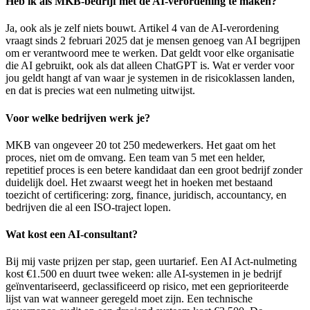
Heb ik als MKB-bedrijf met de AI-verordening te maken?
Ja, ook als je zelf niets bouwt. Artikel 4 van de AI-verordening
vraagt sinds 2 februari 2025 dat je mensen genoeg van AI begrijpen
om er verantwoord mee te werken. Dat geldt voor elke organisatie
die AI gebruikt, ook als dat alleen ChatGPT is. Wat er verder voor
jou geldt hangt af van waar je systemen in de risicoklassen landen,
en dat is precies wat een nulmeting uitwijst.
Voor welke bedrijven werk je?
MKB van ongeveer 20 tot 250 medewerkers. Het gaat om het
proces, niet om de omvang. Een team van 5 met een helder,
repetitief proces is een betere kandidaat dan een groot bedrijf zonder
duidelijk doel. Het zwaarst weegt het in hoeken met bestaand
toezicht of certificering: zorg, finance, juridisch, accountancy, en
bedrijven die al een ISO-traject lopen.
Wat kost een AI-consultant?
Bij mij vaste prijzen per stap, geen uurtarief. Een AI Act-nulmeting
kost €1.500 en duurt twee weken: alle AI-systemen in je bedrijf
geïnventariseerd, geclassificeerd op risico, met een geprioriteerde
lijst van wat wanneer geregeld moet zijn. Een technische