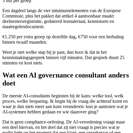
3 uur per groep
Een dagdeel langs de vier minimumelementen van de Europese
Commissie, plus het pakket dat artikel 4 aantoonbaar maakt:
deelnemersregistratie, gedateerd lesmateriaal, kennistoets en
maatregelendocument.
€1.250 per extra groep op dezelfde dag, €750 voor een herhaling
binnen twaalf maanden.
Weet je niet welke stap bij je past, dan hoor ik dat in het
kennismakingsgesprek binnen vijf minuten. Dat gesprek duurt 25
minuten en kost niets.
Wat een AI governance consultant anders
doet
De meeste AI-consultants beginnen bij de kans: welke tool, welk
proces, welke besparing. Ik begin bij de vraag die achteraf komt en
waar je dan niets meer aan kunt veranderen: kun je aantonen wat je
AI-systemen hebben gedaan en wie daarover ging?
Dat is geen compliance-oefening. De AI-verordening vraagt maar
een deel hiervan, en het deel dat zij niet vraagt is precies wat je
nodig hebt op het moment dat een klant, een verzekeraar of een