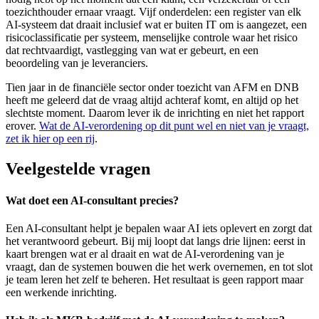
toezichthouder ernaar vraagt. Vijf onderdelen: een register van elk
AI-systeem dat draait inclusief wat er buiten IT om is aangezet, een
risicoclassificatie per systeem, menselijke controle waar het risico
dat rechtvaardigt, vastlegging van wat er gebeurt, en een
beoordeling van je leveranciers.
Tien jaar in de financiële sector onder toezicht van AFM en DNB
heeft me geleerd dat de vraag altijd achteraf komt, en altijd op het
slechtste moment. Daarom lever ik de inrichting en niet het rapport
erover.
Wat de AI-verordening op dit punt wel en niet van je vraagt,
zet ik hier op een rij
.
Veelgestelde vragen
Wat doet een AI-consultant precies?
Een AI-consultant helpt je bepalen waar AI iets oplevert en zorgt dat
het verantwoord gebeurt. Bij mij loopt dat langs drie lijnen: eerst in
kaart brengen wat er al draait en wat de AI-verordening van je
vraagt, dan de systemen bouwen die het werk overnemen, en tot slot
je team leren het zelf te beheren. Het resultaat is geen rapport maar
een werkende inrichting.